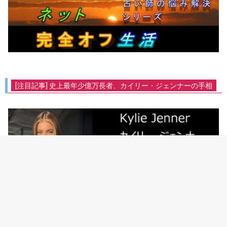
[注目記事] 史上最年少億万長者、カイリー・ジェンナーの手相