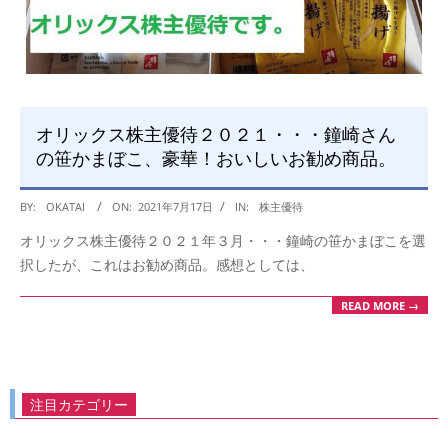
オリックス株主優待２０２１・・・鐘崎さん
の笹かまぼこ、豪華！おいしいお勧め商品。
2021-
BY:
OKATAI
ON:
2021年7月17日
IN:
株主優待
07-
オリックス株主優待２０２１年３月・・・鐘崎の笹かまぼこを選
17
択したが、これはお勧め商品。感想としては、
READ MORE →
注目カテゴリー