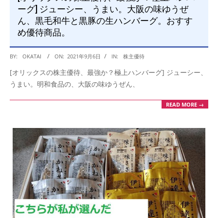
ーグ] ジューシー、うまい。大阪の味ゆうぜ
ん、黒毛和牛と黒豚の生ハンバーグ。おすす
め優待商品。
2021-
BY:
OKATAI
ON:
2021年9月6日
IN:
株主優待
09-
[オリックスの株主優待、最強か？極上ハンバーグ] ジューシー、
06
うまい。明和食品の、大阪の味ゆうぜん、
READ MORE →