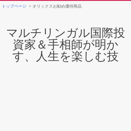
トップページ
>
オリックスお勧め優待商品
Skip
to
マルチリンガル国際投
content
資家＆手相師が明か
す、人生を楽しむ技