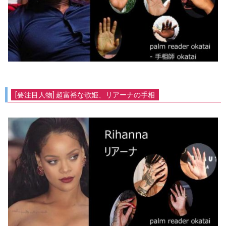
[要注目人物] 超富裕な歌姫、リアーナの手相