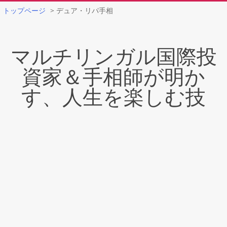
トップページ
>
デュア・リパ手相
Skip
to
マルチリンガル国際投
content
資家＆手相師が明か
す、人生を楽しむ技