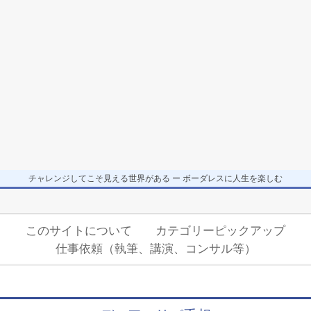
チャレンジしてこそ見える世界がある ー ボーダレスに人生を楽しむ
Secondary
このサイトについて
カテゴリーピックアップ
Navigation
仕事依頼（執筆、講演、コンサル等）
Menu