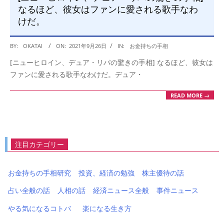
なるほど、彼女はファンに愛される歌手なわ
けだ。
2021-
BY:
OKATAI
ON:
2021年9月26日
IN:
お金持ちの手相
09-
[ニューヒロイン、デュア・リパの驚きの手相] なるほど、彼女は
26
ファンに愛される歌手なわけだ。デュア・
READ MORE →
注目カテゴリー
お金持ちの手相研究
投資、経済の勉強
株主優待の話
占い全般の話
人相の話
経済ニュース全般
事件ニュース
やる気になるコトバ
楽になる生き方