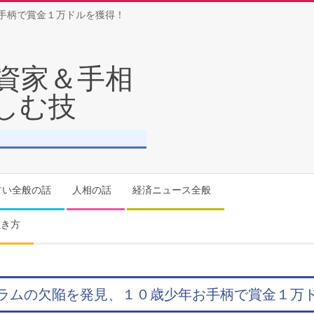
手柄で賞金１万ドルを獲得！
資家＆手相
しむ技
占い全般の話
人相の話
経済ニュース全般
生き方
ラムの欠陥を発見、１０歳少年お手柄で賞金１万