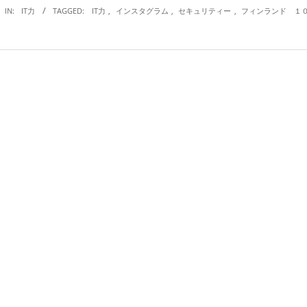
IN:
IT力
TAGGED:
IT力
,
インスタグラム
,
セキュリティー
,
フィンランド １