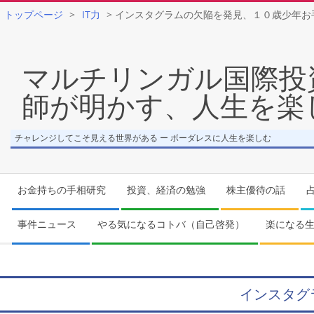
トップページ
>
IT力
>
インスタグラムの欠陥を発見、１０歳少年お
Skip
to
マルチリンガル国際投
content
師が明かす、人生を楽
チャレンジしてこそ見える世界がある ー ボーダレスに人生を楽しむ
Secondary
お金持ちの手相研究
投資、経済の勉強
株主優待の話
Navigation
Menu
事件ニュース
やる気になるコトバ（自己啓発）
楽になる
インスタグ