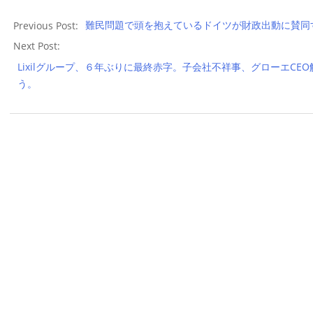
2016-
05-
Previous Post:
難民問題で頭を抱えているドイツが財政出動に賛同
06
Next Post:
Lixilグループ、６年ぶりに最終赤字。子会社不祥事、グローエC
う。