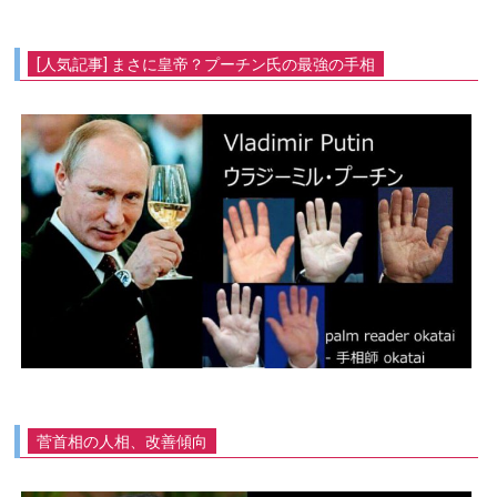
[人気記事] まさに皇帝？プーチン氏の最強の手相
菅首相の人相、改善傾向