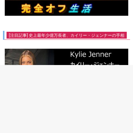
[注目記事] 史上最年少億万長者、カイリー・ジェンナーの手相