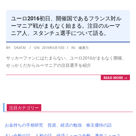
ユーロ2016初日、開催国であるフランス対ル
ーマニア戦がまもなく始まる。注目のルーマ
ニア人、スタンチュ選手について語る。
2016-
BY:
OKATAI
ON:
2016年6月10日
IN:
健康力
06-
サッカーファンにはたまらない、ユーロ2016がまもなく開催、
10
せっかくだからルーマニアの注目選手を紹介
READ MORE →
注目カテゴリー
お金持ちの手相研究
投資、経済の勉強
株主優待の話
占い全般の話
人相の話
経済ニュース全般
事件ニュース