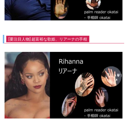
[要注目人物] 超富裕な歌姫、リアーナの手相