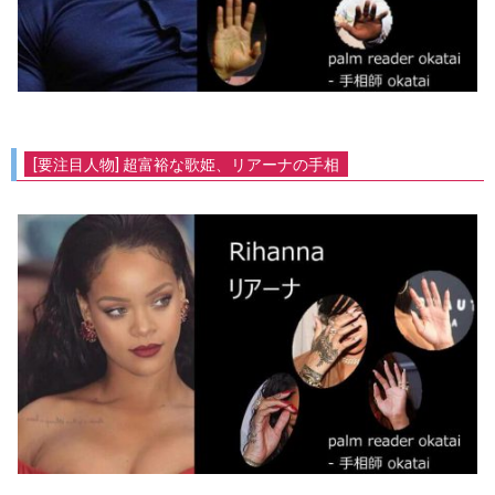
[要注目人物] 超富裕な歌姫、リアーナの手相