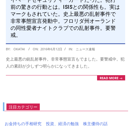
前の驚きの行動とは。ISISとの関係性も。実は
マークもされていた。史上最悪の乱射事件で
非常事態宣言発動中。フロリダ州オーランド
の同性愛者ナイトクラブでの乱射事件。要警
戒。
2016-
BY:
OKATAI
ON:
2016年6月12日
IN:
ニュース速報
06-
史上最悪の銃乱射事件。非常事態宣言もでました。要警戒中。犯
12
人の素顔が少しずつ明らかになってきました。
READ MORE →
注目カテゴリー
お金持ちの手相研究
投資、経済の勉強
株主優待の話