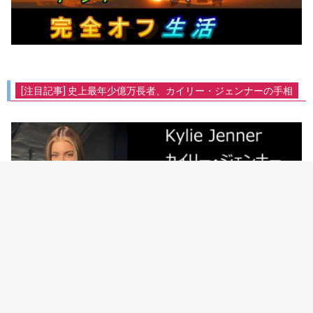
[注目記事] 史上最年少億万長者、カイリー・ジェンナーの手相