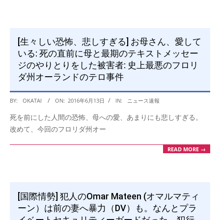
[生々しい恐怖、悲しすぎる] お母さん、愛して
いる: 死の直前に母と最期のテキストメッセー
ジのやりとりをした被害者: 史上最悪のフロリ
ダ州オーランドのテロ事件
2016-
BY:
OKATAI
ON:
2016年6月13日
IN:
ニュース速報
06-
死を前にした人間の恐怖、母への愛、あまりにも悲しすぎる。
13
改めて、今回のフロリダ州オー
READ MORE →
[国際情勢] 犯人のOmar Mateen (オマルマティ
ーン）は前の妻へ暴力（DV）も。なんとプラ
イベートセキュリティーガードだった。犯行