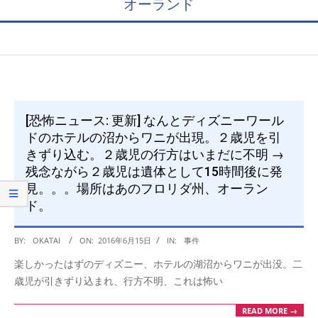
オーランド
[恐怖ニュース: 更新] なんとディズニーワール
ドのホテルの沼からワニが出現。２歳児を引
きずり込む。２歳児の行方はいまだに不明 →
残念ながら２歳児は遺体として15時間後に発
見。。。場所はあのフロリダ州、オーラン
ド。
2016-
BY:
OKATAI
ON:
2016年6月15日
IN:
事件
06-
楽しかったはずのディズニー、ホテルの湖沼からワニが出没。二
15
歳児が引きずり込まれ、行方不明、これは怖い
READ MORE →